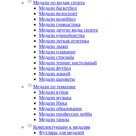
Медали по видам спорта
Медали баскетбол
Медали велоспорт
Медали волейбол
Медали гимнастика
Медали другие виды спорта
Медали единоборства
Медали легкая атлетика
Медали лыжи
Медали плавание
Медали стрельба
Медали теннис настольный
Медали футбол
Медали хоккей
Медали шахматы
Медали по тематике
Медали кубок
Медали музыка
Медали Ника
Медали образование
Медали профессии хобби
Медали танцы
Комплектующие к медалям
Футляры для медалей