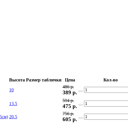
Высота
Размер таблички
Цена
Кол-во
486 р.
10
389
р.
594 р.
13.5
475
р.
756 р.
20.5
605
р.