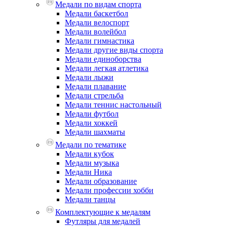
Медали по видам спорта
Медали баскетбол
Медали велоспорт
Медали волейбол
Медали гимнастика
Медали другие виды спорта
Медали единоборства
Медали легкая атлетика
Медали лыжи
Медали плавание
Медали стрельба
Медали теннис настольный
Медали футбол
Медали хоккей
Медали шахматы
Медали по тематике
Медали кубок
Медали музыка
Медали Ника
Медали образование
Медали профессии хобби
Медали танцы
Комплектующие к медалям
Футляры для медалей