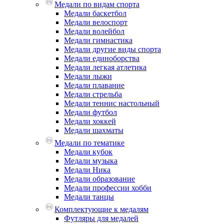
Медали по видам спорта
Медали баскетбол
Медали велоспорт
Медали волейбол
Медали гимнастика
Медали другие виды спорта
Медали единоборства
Медали легкая атлетика
Медали лыжи
Медали плавание
Медали стрельба
Медали теннис настольный
Медали футбол
Медали хоккей
Медали шахматы
Медали по тематике
Медали кубок
Медали музыка
Медали Ника
Медали образование
Медали профессии хобби
Медали танцы
Комплектующие к медалям
Футляры для медалей