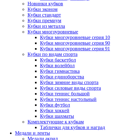
Новинки кубков
Кубки эконом
Кубки стандарт
Кубки премиум
Кубки из металла
Кубки многоуровневые
Кубки многоуровневые серия 10
Кубки многоуровневые серия 90
Кубки многоуровневые серия 91
Кубки по видам спорта
Кубки баскетбол
Кубки волейбол
Кубки гимнастика
Кубки единоборства
Кубки зимние виды спорта
Кубки силовые виды спорта
Кубки теннис большой
Кубки теннис настольный
Кубки футбол
Кубки хоккей
Кубки шахматы
Комплектующие к кубкам
Таблички для кубков и наград
Медали и ленты
Медали акрил