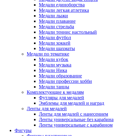
Медали единоборства
Медали легкая атлетика
Медали лыжи
Медали плавание
Медали стрельба
Медали теннис настольный
Медали футбол
Медали хоккей
Медали шахматы
Медали по тематике
Медали кубок
Медали музыка
Медали Ника
Медали образование
Медали профессии хобби
Медали танцы
Комплектующие к медалям
Футляры для медалей
Эмблемы для медалей и наград
Ленты для медалей
Ленты для медалей с нанесением
Ленты универсальные без карабина
Ленты универсальные с карабином
Фигуры
Фигуры пластиковые