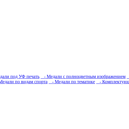
али под УФ печать
- Медали с полноцветным изображением
-
едали по видам спорта
- Медали по тематике
- Комплектующ