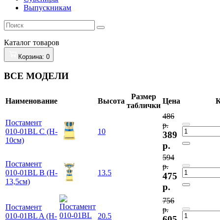
Выпускникам
Каталог
товаров
Корзина
: 0
ВСЕ МОДЕЛИ
Размер
Наименование
Высота
Цена
К
таблички
486
Постамент
р.
010-01BL C (H-
10
389
10см)
р.
594
Постамент
р.
010-01BL B (H-
13.5
475
13,5см)
р.
756
Постамент
р.
010-01BL A (H-
20.5
605