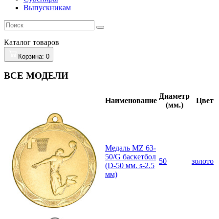
Выпускникам
Каталог
товаров
Корзина
: 0
ВСЕ МОДЕЛИ
Диаметр
Наименование
Цвет
(мм.)
Медаль MZ 63-
50/G баскетбол
50
золото
(D-50 мм. s-2.5
мм)