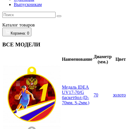
Выпускникам
Каталог
товаров
Корзина
: 0
ВСЕ МОДЕЛИ
Диаметр
Наименование
Цвет
(мм.)
Медаль IDEA
UV17-70/G
70
золото
баскетбол (D-
70мм. S-2мм.)