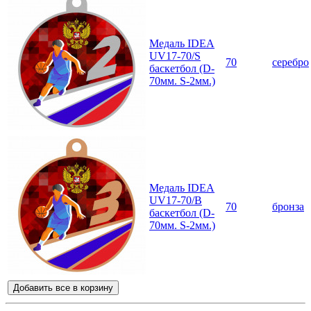
Медаль IDEA
UV17-70/S
70
серебро
баскетбол (D-
70мм. S-2мм.)
Медаль IDEA
UV17-70/B
70
бронза
баскетбол (D-
70мм. S-2мм.)
Добавить все в корзину