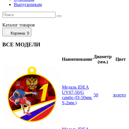
Выпускникам
Каталог
товаров
Корзина
: 0
ВСЕ МОДЕЛИ
Диаметр
Наименование
Цвет
(мм.)
Медаль IDEA
UV07-50/G
50
золото
самбо (D-50мм.
S-2мм.)