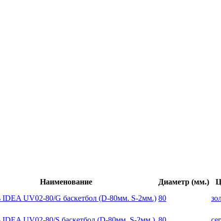
Наименование
Диаметр (мм.)
Ц
 IDEA UV02-80/G баскетбол (D-80мм. S-2мм.)
80
зо
 IDEA UV02-80/S баскетбол (D-80мм. S-2мм.)
80
се