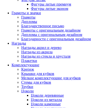
Фигуры литые премиум
Фигуры литые эконом
Грамоты и значки
Грамоты
Дипломы
Благодарственное письмо
Грамоты с оригинальным дизайном
Дипломы с оригинальным дизайном
Благодарности с оригинальным дизайном
Награды
Награды акрил и дерево
Награды из акрила
Награды из стекла и хрусталя
Плакетки
Комплектующие
Крепеж
Крышки для кубков
Мелкие комплектующие для кубков
Стемы для кубков
Трубки
Цоколи
Цоколи деревянные
Цоколи из металла
Цоколи каменные