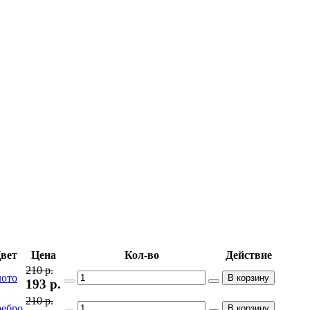
вет
Цена
Кол-во
Действие
210 р.
лото
В корзину
193
р.
210 р.
ребро
В корзину