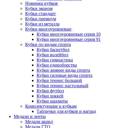
Новинки кубков
Кубки эконом
Кубки стандарт
Кубки премиум
Кубки из металла
Кубки многоуровневые
Кубки многоуровневые серия 10
Кубки многоуровневые серия 91
Кубки по видам спорта
Кубки баскетбол
Кубки волейбол
Кубки гимнастика
Кубки единоборства
Кубки зимние виды спорта
Кубки силовые виды спорта
Кубки теннис большой
Кубки теннис настольный
Кубки футбол
Кубки хоккей
Кубки шахматы
Комплектующие к кубкам
Таблички для кубков и наград
Медали и ленты
Медали акрил
Медали ГТО