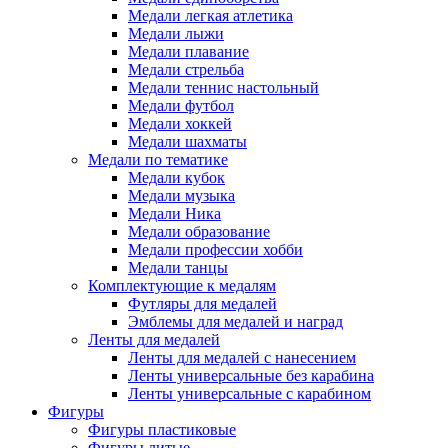
Медали легкая атлетика
Медали лыжи
Медали плавание
Медали стрельба
Медали теннис настольный
Медали футбол
Медали хоккей
Медали шахматы
Медали по тематике
Медали кубок
Медали музыка
Медали Ника
Медали образование
Медали профессии хобби
Медали танцы
Комплектующие к медалям
Футляры для медалей
Эмблемы для медалей и наград
Ленты для медалей
Ленты для медалей с нанесением
Ленты универсальные без карабина
Ленты универсальные с карабином
Фигуры
Фигуры пластиковые
Фигуры литые