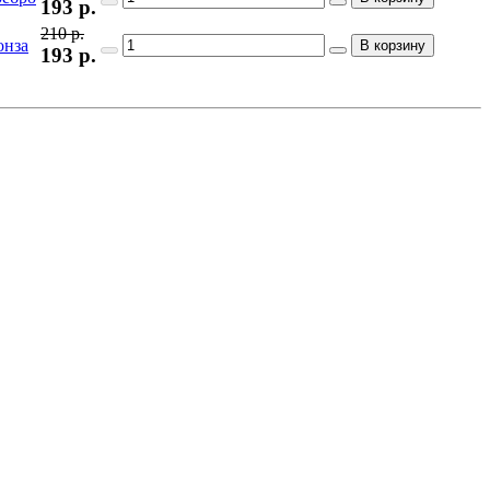
193
р.
210 р.
онза
В корзину
193
р.