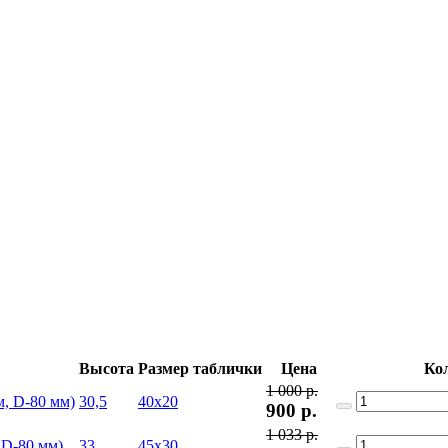
Высота
Размер таблички
Цена
Ко
1 000 р.
30,5
40x20
900
р.
1 033 р.
33
45х30