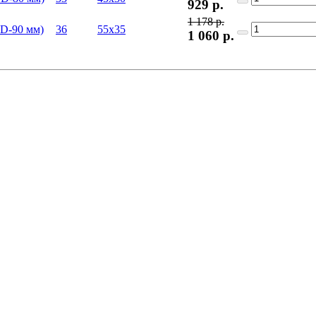
929
р.
1 178 р.
36
55x35
1 060
р.