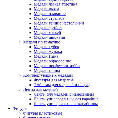
Медали легкая атлетика
Медали лыжи
Медали плавание
Медали стрельба
Медали теннис настольный
Медали футбол
Медали хоккей
Медали шахматы
Медали по тематике
Медали кубок
Медали музыка
Медали Ника
Медали образование
Медали профессии хобби
Медали танцы
Комплектующие к медалям
Футляры для медалей
Эмблемы для медалей и наград
Ленты для медалей
Ленты для медалей с нанесением
Ленты универсальные без карабина
Ленты универсальные с карабином
Фигуры
Фигуры пластиковые
Фигуры литые