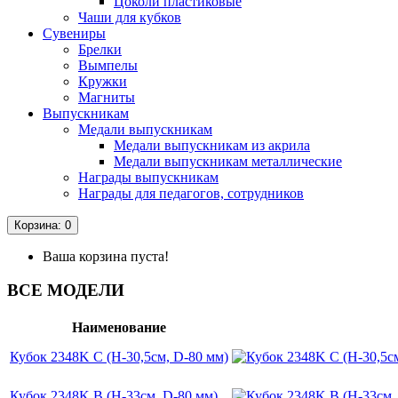
Цоколи пластиковые
Чаши для кубков
Сувениры
Брелки
Вымпелы
Кружки
Магниты
Выпускникам
Медали выпускникам
Медали выпускникам из акрила
Медали выпускникам металлические
Награды выпускникам
Награды для педагогов, сотрудников
Корзина
: 0
Ваша корзина пуста!
ВСЕ МОДЕЛИ
Наименование
Кубок 2348K C (H-30,5см, D-80 мм)
Кубок 2348K B (H-33см, D-80 мм)