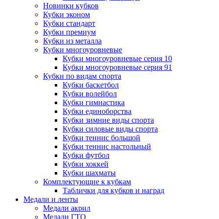
Новинки кубков
Кубки эконом
Кубки стандарт
Кубки премиум
Кубки из металла
Кубки многоуровневые
Кубки многоуровневые серия 10
Кубки многоуровневые серия 91
Кубки по видам спорта
Кубки баскетбол
Кубки волейбол
Кубки гимнастика
Кубки единоборства
Кубки зимние виды спорта
Кубки силовые виды спорта
Кубки теннис большой
Кубки теннис настольный
Кубки футбол
Кубки хоккей
Кубки шахматы
Комплектующие к кубкам
Таблички для кубков и наград
Медали и ленты
Медали акрил
Медали ГТО