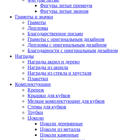
Фигуры литые премиум
Фигуры литые эконом
Грамоты и значки
Грамоты
Дипломы
Благодарственное письмо
Грамоты с оригинальным дизайном
Дипломы с оригинальным дизайном
Благодарности с оригинальным дизайном
Награды
Награды акрил и дерево
Награды из акрила
Награды из стекла и хрусталя
Плакетки
Комплектующие
Крепеж
Крышки для кубков
Мелкие комплектующие для кубков
Стемы для кубков
Трубки
Цоколи
Цоколи деревянные
Цоколи из металла
Цоколи каменные